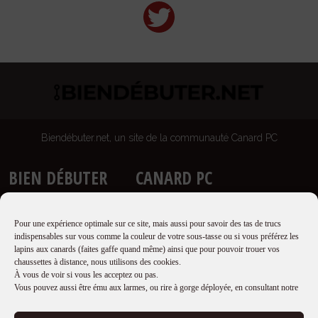
Biendébuter.net, un site de la communauté Canard PC
BIEN DÉBUTER
CANARD PC
Accueil
Site
Guides
Newsletter
Pour une expérience optimale sur ce site, mais aussi pour savoir des tas de trucs
Proposer un guide
Boutique
indispensables sur vous comme la couleur de votre sous-tasse ou si vous préférez les
lapins aux canards (faites gaffe quand même) ainsi que pour pouvoir trouer vos
Qui sommes nous ?
Forums
chaussettes à distance, nous utilisons des cookies.
Mentions légales
À vous de voir si vous les acceptez ou pas.
Vous pouvez aussi être ému aux larmes, ou rire à gorge déployée, en consultant notre
RÉSEAUX SOCIAUX