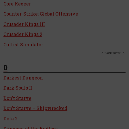
Core Keeper
Counter-Strike: Global Offensive
Crusader Kings III
Crusader Kings 2
Cultist Simulator
BACK TO TOP
D
Darkest Dungeon
Dark Souls II
Don’t Starve
Don’t Starve – Shipwrecked
Dota 2
Dungeon of the Endless