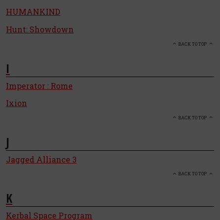
HUMANKIND
Hunt: Showdown
BACK TO TOP
I
Imperator : Rome
Ixion
BACK TO TOP
J
Jagged Alliance 3
BACK TO TOP
K
Kerbal Space Program