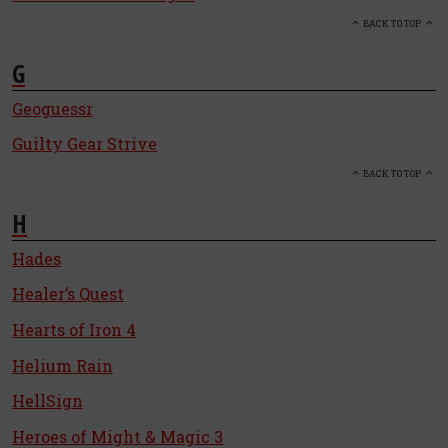
BACK TO TOP
G
Geoguessr
Guilty Gear Strive
BACK TO TOP
H
Hades
Healer’s Quest
Hearts of Iron 4
Helium Rain
HellSign
Heroes of Might & Magic 3