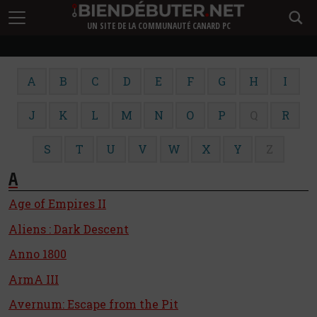
UN SITE DE LA COMMUNAUTÉ CANARD PC
A
B
C
D
E
F
G
H
I
J
K
L
M
N
O
P
Q
R
S
T
U
V
W
X
Y
Z
A
Age of Empires II
Aliens : Dark Descent
Anno 1800
ArmA III
Avernum: Escape from the Pit