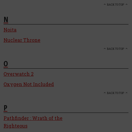
BACK TO TOP
N
Noita
Nuclear Throne
BACK TO TOP
O
Overwatch 2
Oxygen Not Included
BACK TO TOP
P
Pathfinder : Wrath of the
Righteous