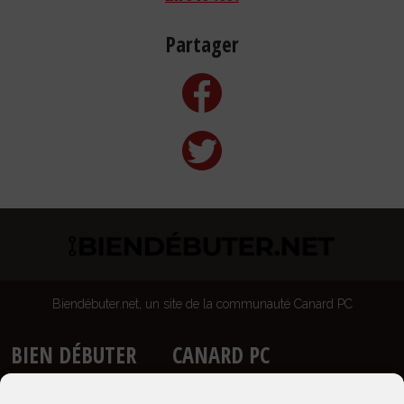
Partager
Biendébuter.net, un site de la communauté Canard PC
BIEN DÉBUTER
CANARD PC
Accueil
Site