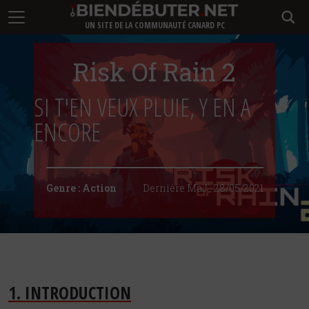
UN SITE DE LA COMMUNAUTÉ CANARD PC
Risk Of Rain 2
SI T'EN VEUX PLUIE, Y EN A
ENCORE
Genre :
Action
Dernière MaJ :
28/05/2021
1. INTRODUCTION