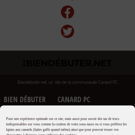
Biendébuter.net, un site de la communauté Canard PC
BIEN DÉBUTER
CANARD PC
Accueil
Site
Guides
Newsletter
Pour une expérience optimale sur ce site, mais aussi pour savoir des tas de trucs
Proposer un guide
Boutique
indispensables sur vous comme la couleur de votre sous-tasse ou si vous préférez les
lapins aux canards (faites gaffe quand même) ainsi que pour pouvoir trouer vos
Qui sommes nous ?
Forums