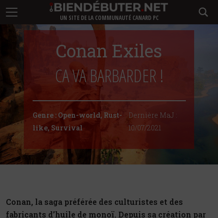
UN SITE DE LA COMMUNAUTÉ CANARD PC
Conan Exiles
CA VA BARBARDER !
Genre :
Open-world
,
Rust-
Dernière MaJ :
like
,
Survival
10/07/2021
Conan, la saga préférée des culturistes et des
fabricants d’huile de monoï. Depuis sa création par