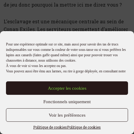
de jeu donc pourquoi la mettre ici me direz vous ?
L’esclavage est une mécanique centrale au sein de
Conan Exiles. Les serviteurs permettent d’améliorer
vos établis et possibilités de constructions ou vont
combattre à vos côtés.
Pour une expérience optimale sur ce site, mais aussi pour savoir des tas de trucs
indispensables sur vous comme la couleur de votre sous-tasse ou si vous préférez les
lapins aux canards (faites gaffe quand même) ainsi que pour pouvoir trouer vos
Avant de partir au marché des esclaves, vous devez
chaussettes à distance, nous utilisons des cookies.
À vous de voir si vous les acceptez ou pas.
placer une roue de la souffrance. C’est le bâtiment
Vous pouvez aussi être ému aux larmes, ou rire à gorge déployée, en consultant notre
qui permet de briser la volonté des PNJs pour les
faire devenir esclaves. Il y a plusieurs tailles, de
Accepter les cookies
petite à grande roue, pour accueillir plusieurs invités
en même temps.
Fonctionnels uniquement
Voir les préférences
Comment placer un serviteur sur la roue ? En lui
tapant dessus évidemment !
Mais pas avec une
Politique de cookies
Politique de cookies
arme, il faut utiliser les massues pour assommer un