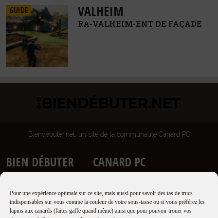
VALHEIM
GUIDE
RA-VALHEIM-ENT DE FAÇADE
Biendébuter.net, un site de la communauté Canard PC
BIEN DÉBUTER
CANARD PC
Accueil
Site
Guides
Newsletter
Pour une expérience optimale sur ce site, mais aussi pour savoir des tas de trucs
Proposer un guide
Boutique
indispensables sur vous comme la couleur de votre sous-tasse ou si vous préférez les
lapins aux canards (faites gaffe quand même) ainsi que pour pouvoir trouer vos
Qui sommes nous ?
Forums