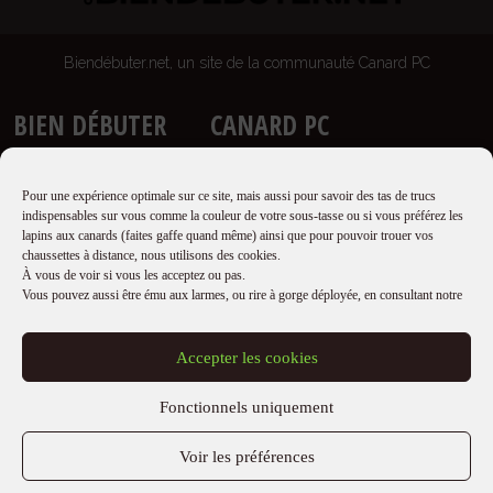
Biendébuter.net, un site de la communauté Canard PC
BIEN DÉBUTER
CANARD PC
Accueil
Site
Guides
Newsletter
Pour une expérience optimale sur ce site, mais aussi pour savoir des tas de trucs
Proposer un guide
Boutique
indispensables sur vous comme la couleur de votre sous-tasse ou si vous préférez les
lapins aux canards (faites gaffe quand même) ainsi que pour pouvoir trouer vos
Qui sommes nous ?
Forums
chaussettes à distance, nous utilisons des cookies.
Mentions légales
À vous de voir si vous les acceptez ou pas.
Vous pouvez aussi être ému aux larmes, ou rire à gorge déployée, en consultant notre
RÉSEAUX SOCIAUX
Discord
Accepter les cookies
Twitch
Fonctionnels uniquement
Twitter
Youtube
Voir les préférences
Facebook